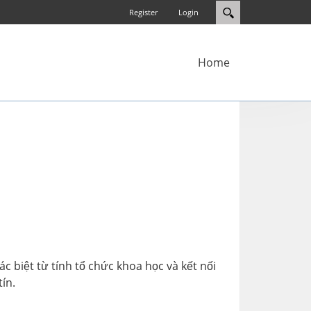
Register
Login
Home
c biệt từ tính tổ chức khoa học và kết nối
ín.