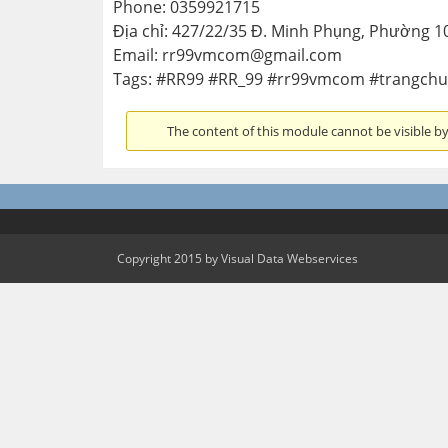
Phone: 0359921715
Địa chỉ: 427/22/35 Đ. Minh Phụng, Phường 1
Email: rr99vmcom@gmail.com
Tags: #RR99 #RR_99 #rr99vmcom #trangchu
The content of this module cannot be visible by 
Copyright 2015 by Visual Data Webservices