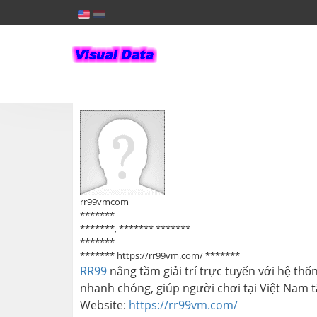
rr99vmcom
*******
*******, ******* *******
*******
******* https://rr99vm.com/ *******
RR99
nâng tầm giải trí trực tuyến với hệ th
nhanh chóng, giúp người chơi tại Việt Nam t
Website:
https://rr99vm.com/