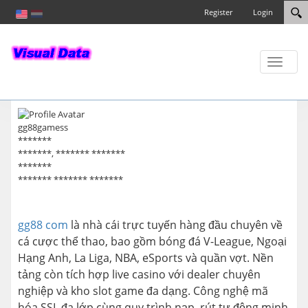
Register
Login
Toggle
naviga
gg88gamess
*******
*******, ******* *******
*******
******* ******* *******
gg88 com
 là nhà cái trực tuyến hàng đầu chuyên về 
cá cược thể thao, bao gồm bóng đá V-League, Ngoại 
Hạng Anh, La Liga, NBA, eSports và quần vợt. Nền 
tảng còn tích hợp live casino với dealer chuyên 
nghiệp và kho slot game đa dạng. Công nghệ mã 
hóa SSL đa lớp cùng quy trình nạp–rút tự động minh 